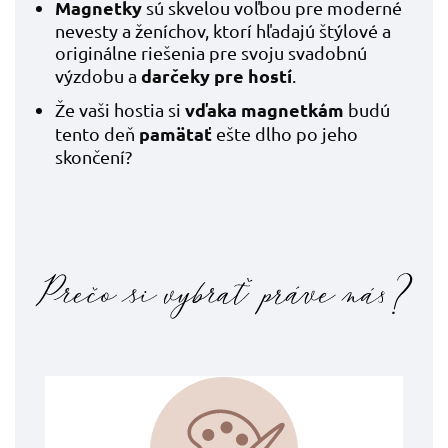
Magnetky
sú skvelou voľbou pre moderné
nevesty a ženíchov, ktorí hľadajú štýlové a
originálne riešenia pre svoju svadobnú
darčeky pre hostí
výzdobu a
.
vďaka magnetkám
Že vaši hostia si
budú
pamätať
tento deň
ešte dlho po jeho
skončení?