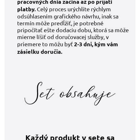
pracovných dní
a začína až po prijatí
platby.
Celý proces urýchlite rýchlym
odsúhlasením grafického návrhu, inak sa
termín môže predĺžiť, je potrebné
pripočítať ešte dodaciu dobu, ktorá sa môže
mierne líšiť od doručovacej služby, v
2-3 dni, kým vám
priemere to môžu byť
zásielku doručia.
Každý produkt v sete sa