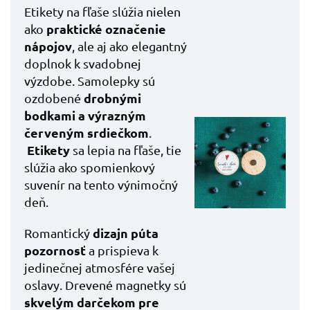
Etikety na fľaše slúžia nielen
praktické označenie
ako
nápojov
, ale aj ako elegantný
doplnok k svadobnej
výzdobe. Samolepky sú
drobnými
ozdobené
bodkami a výrazným
červeným srdiečkom
.
Etikety
sa lepia na fľaše, tie
slúžia ako spomienkový
suvenír na tento výnimočný
deň.
dizajn púta
Romantický
pozornosť
a prispieva k
jedinečnej atmosfére vašej
oslavy. Drevené magnetky sú
skvelým darčekom pre