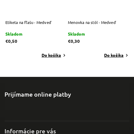
Etiketa na fľašu - Medveď
Menovka na stôl - Medveď
P
Skladom
Skladom
S
€0,50
€0,30
€
Do košíka
Do košíka
Prijímame online platby
Informácie pre vás