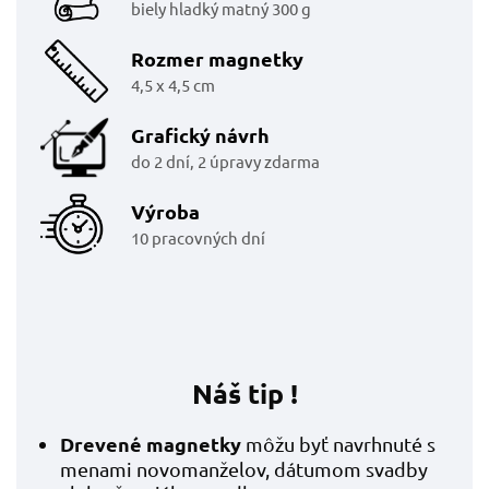
biely hladký matný 300 g
Rozmer magnetky
4,5 x 4,5 cm
Grafický návrh
do 2 dní, 2 úpravy zdarma
Výroba
10 pracovných dní
Náš tip !
Drevené magnetky
môžu byť navrhnuté s
menami novomanželov, dátumom svadby