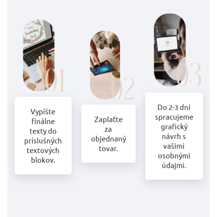
Do 2-3 dní
Vypíšte
spracujeme
Zaplaťte
finálne
grafický
za
texty do
návrh s
objednaný
príslušných
vašimi
tovar.
textových
osobnými
blokov.
údajmi.