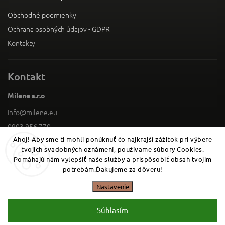
Obchodné podmienky
Ochrana osobných údajov - GDPR
Kontakty
Kontakt
Milene s.r.o
Info
@
milene.eu
0903 956 770
Ahoj! Aby sme ti mohli ponúknuť čo najkrajší zážitok pri výbere
Facebook
tvojich svadobných oznámení, používame súbory Cookies.
0903 956 770
Pomáhajú nám vylepšiť naše služby a prispôsobiť obsah tvojim
potrebám.Ďakujeme za dôveru!
Copyright 2026
. Všetky práva vyhradené.
Milene
Nastavenie
Vytvořil
Shoptet
| Design
Shoptak.cz
Súhlasím