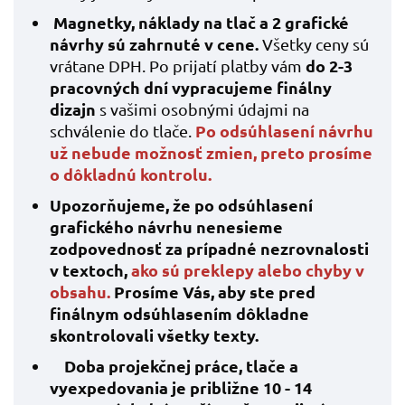
Magnetky
,
náklady na tlač a 2 grafické
návrhy sú zahrnuté v cene.
Všetky ceny sú
do 2-3
vrátane DPH. Po prijatí platby vám
pracovných dní vypracujeme finálny
dizajn
s vašimi osobnými údajmi na
Po odsúhlasení návrhu
schválenie do tlače.
už nebude možnosť zmien, preto
prosíme
o dôkladnú kontrolu.
Upozorňujeme, že po odsúhlasení
grafického návrhu nenesieme
zodpovednosť za prípadné nezrovnalosti
v textoch,
ako sú preklepy alebo chyby v
obsahu.
Prosíme Vás, aby ste pred
finálnym odsúhlasením dôkladne
skontrolovali všetky texty.
Doba projekčnej práce, tlače a
vyexpedovania je približne 10 - 14