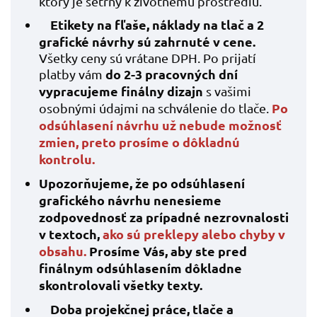
ktorý je šetrný k životnému prostrediu.
Etikety na fľaše
,
náklady na tlač a 2
grafické návrhy sú zahrnuté v cene.
Všetky ceny sú vrátane DPH. Po prijatí
do 2-3 pracovných dní
platby vám
vypracujeme finálny dizajn
s vašimi
Po
osobnými údajmi na schválenie do tlače.
odsúhlasení návrhu už nebude možnosť
zmien, preto
prosíme o dôkladnú
kontrolu.
Upozorňujeme, že po odsúhlasení
grafického návrhu nenesieme
zodpovednosť za prípadné nezrovnalosti
v textoch,
ako sú preklepy alebo chyby v
obsahu.
Prosíme Vás, aby ste pred
finálnym odsúhlasením dôkladne
skontrolovali všetky texty.
Doba projekčnej práce, tlače a