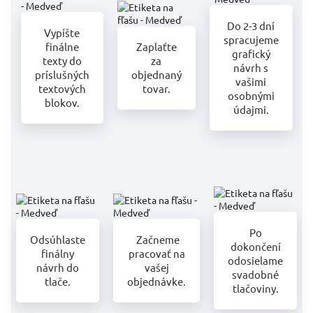
Do 2-3 dní
Vypíšte
spracujeme
finálne
Zaplaťte
grafický
texty do
za
návrh s
príslušných
objednaný
vašimi
textových
tovar.
osobnými
blokov.
údajmi.
Po
Odsúhlaste
Začneme
dokončení
finálny
pracovať na
odosielame
návrh do
vašej
svadobné
tlače.
objednávke.
tlačoviny.