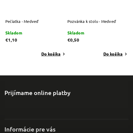
Pečiatka - Medveď
Pozvánka k stolu - Medveď
S
Skladom
Skladom
S
€1,10
€0,50
€
Do košíka
Do košíka
Prijímame online platby
Informácie pre vás