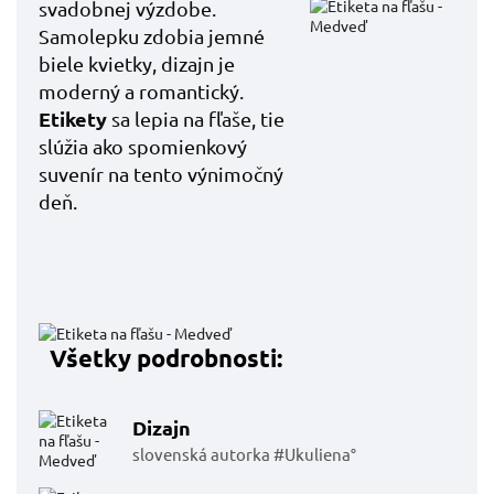
svadobnej výzdobe.
Samolepku zdobia jemné
biele kvietky, dizajn je
moderný a romantický.
Etikety
sa lepia na fľaše, tie
slúžia ako spomienkový
suvenír na tento výnimočný
deň.
Všetky podrobnosti:
Dizajn
slovenská autorka #Ukuliena°