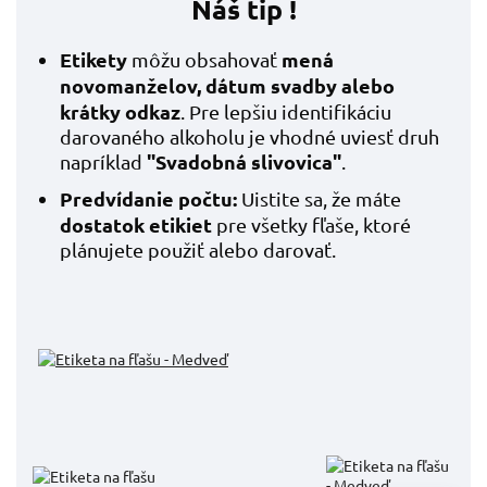
Náš tip !
Etikety
mená
môžu obsahovať
novomanželov, dátum svadby alebo
krátky odkaz
. Pre lepšiu identifikáciu
darovaného alkoholu je vhodné uviesť druh
"Svadobná slivovica"
napríklad
.
Predvídanie počtu:
Uistite sa, že máte
dostatok etikiet
pre všetky fľaše, ktoré
plánujete použiť alebo darovať.