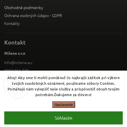
Obchodné podmienky
Ochrana osobných údajov - GDPR
Kontakty
Kontakt
Milene s.r.o
Info
@
milene.eu
0903 956 770
Ahoj! Aby sme ti mohli ponúknuť čo najkrajší zážitok pri výbere
Facebook
tvojich svadobných oznámení, používame súbory Cookies.
0903 956 770
Pomáhajú nám vylepšiť naše služby a prispôsobiť obsah tvojim
potrebám.Ďakujeme za dôveru!
Copyright 2026
. Všetky práva vyhradené.
Milene
Nastavenie
Vytvořil
Shoptet
| Design
Shoptak.cz
Súhlasím